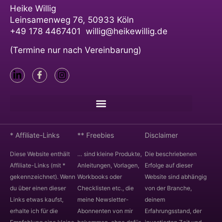
Heike Willig
Leinsamenweg 76, 50933 Köln
+49 178 4467401 willig@heikewillig.de
(Termine nur nach Vereinbarung)
* Affiliate-Links
** Freebies
Disclaimer
Diese Website enthält
… sind kleine Produkte,
Die beschriebenen
Affiliate-Links (mit *
Anleitungen, Vorlagen,
Erfolge auf dieser
gekennzeichnet). Wenn
Workbooks oder
Website sind abhängig
du über einen dieser
Checklisten etc., die
von der Branche,
Links etwas kaufst,
meine Newsletter-
deinem
erhalte ich für die
Abonnenten von mir
Erfahrungsstand, der