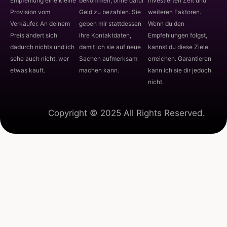
Empfehlung eine kleine
bekommen, ohne dafür
investierten Zeit und
Provision vom
Geld zu bezahlen. Sie
weiteren Faktoren.
Verkäufer. An deinem
geben mir stattdessen
Wenn du den
Preis ändert sich
ihre Kontaktdaten,
Empfehlungen folgst,
dadurch nichts und ich
damit ich sie auf neue
kannst du diese Ziele
sehe auch nicht, wer
Sachen aufmerksam
erreichen. Garantieren
etwas kauft.
machen kann.
kann ich sie dir jedoch
nicht.
Copyright © 2025 All Rights Reserved.