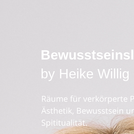
Bewusstseins
by Heike Willig
Räume für verkörperte P
Ästhetik, Bewusstsein u
Spititualität.