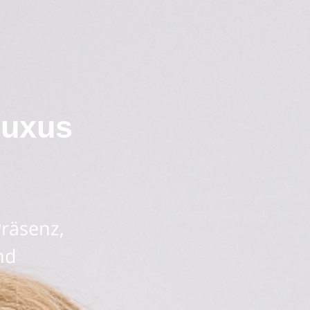
luxus
räsenz,
nd